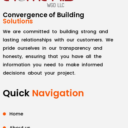
Convergence of Building
Solutions
We are committed to building strong and
lasting relationships with our customers. We
pride ourselves in our transparency and
honesty, ensuring that you have all the
information you need to make informed
decisions about your project.
Quick
Navigation
Home
About us