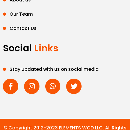
Our Team
Contact Us
Social
Links
Stay updated with us on social media
© Copyright 2012-2023 ELEMENTS WGD LLC. All Rights