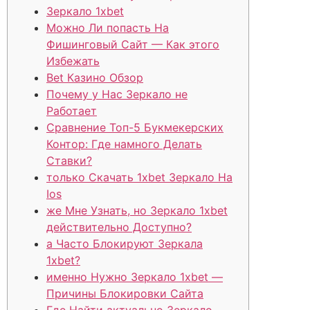
Зеркало 1xbet
Можно Ли попасть На
Фишинговый Сайт — Как этого
Избежать
Bet Казино Обзор
Почему у Нас Зеркало не
Работает
Сравнение Топ-5 Букмекерских
Контор: Где намного Делать
Ставки?
только Скачать 1xbet Зеркало На
Ios
же Мне Узнать, но Зеркало 1xbet
действительно Доступно?
а Часто Блокируют Зеркала
1xbet?
именно Нужно Зеркало 1xbet —
Причины Блокировки Сайта
Где Найти актуально Зеркало