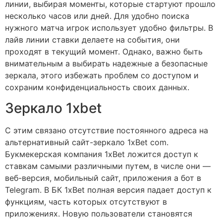
линии, выбирая моменты, которые стартуют прошло
несколько часов или дней. Для удобно поиска
нужного матча игрок использует удобно фильтры. В
лайв линии ставки делаете на события, они
проходят в текущий момент. Однако, важно быть
внимательным а выбирать надежные а безопасные
зеркала, этого избежать проблем со доступом и
сохраним конфиденциальность своих данных.
Зеркало 1xbet
С этим связано отсутствие постоянного адреса на
альтернативный сайт-зеркало 1xBet com.
Букмекерская компания 1xBet ложится доступ к
ставкам самыми различными путем, в числе они —
веб-версия, мобильный сайт, приложения а бот в
Telegram. В БК 1xBet полная версия падает доступ к
функциям, часть которых отсутствуют в
приложениях. Новую пользователи становятся