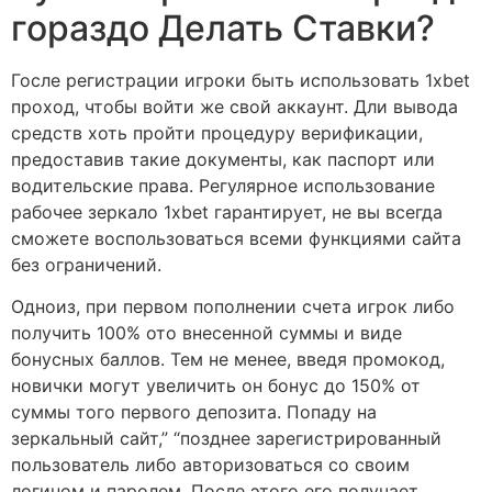
гораздо Делать Ставки?
Госле регистрации игроки быть использовать 1xbet
проход, чтобы войти же свой аккаунт. Дли вывода
средств хоть пройти процедуру верификации,
предоставив такие документы, как паспорт или
водительские права. Регулярное использование
рабочее зеркало 1xbet гарантирует, не вы всегда
сможете воспользоваться всеми функциями сайта
без ограничений.
Одноиз, при первом пополнении счета игрок либо
получить 100% ото внесенной суммы и виде
бонусных баллов. Тем не менее, введя промокод,
новички могут увеличить он бонус до 150% от
суммы того первого депозита. Попаду на
зеркальный сайт,” “позднее зарегистрированный
пользователь либо авторизоваться со своим
логином и паролем. После этого его получает