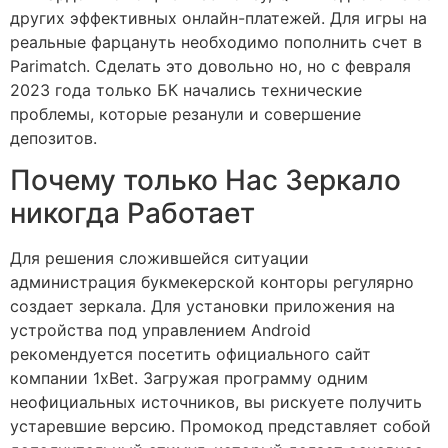
других эффективных онлайн-платежей. Для игры на
реальные фарцануть необходимо пополнить счет в
Parimatch. Сделать это довольно но, но с февраля
2023 года только БК начались технические
проблемы, которые резанули и совершение
депозитов.
Почему только Нас Зеркало
никогда Работает
Для решения сложившейся ситуации
администрация букмекерской конторы регулярно
создает зеркала. Для установки приложения на
устройства под управлением Android
рекомендуется посетить официального сайт
компании 1xBet. Загружая программу одним
неофициальных источников, вы рискуете получить
устаревшие версию. Промокод представляет собой