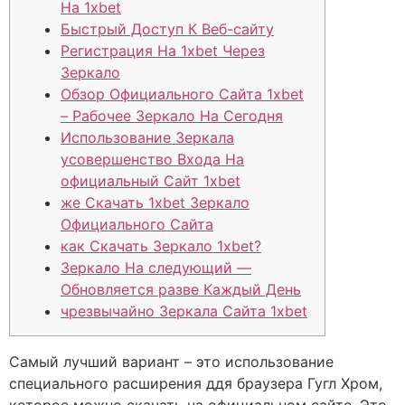
На 1xbet
Быстрый Доступ К Веб-сайту
Регистрация На 1xbet Через
Зеркало
Обзор Официального Сайта 1xbet
– Рабочее Зеркало На Сегодня
Использование Зеркала
усовершенство Входа На
официальный Сайт 1xbet
же Скачать 1xbet Зеркало
Официального Сайта
как Скачать Зеркало 1xbet?
Зеркало На следующий —
Обновляется разве Каждый День
чрезвычайно Зеркала Сайта 1xbet
Самый лучший вариант – это использование
специального расширения ддя браузера Гугл Хром,