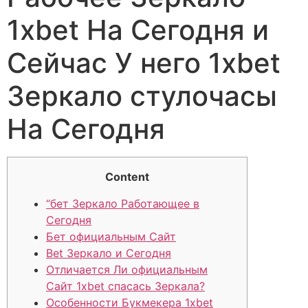
1xbet На Сегодня и
Сейчас У него 1xbet
Зеркало стулочасы
На Сегодня
Content
“бет Зеркало Работающее в
Сегодня
Бет официальным Сайт
Bet Зеркало и Сегодня
Отличается Ли официальным
Сайт 1xbet спасась Зеркала?
Особенности Букмекера 1xbet