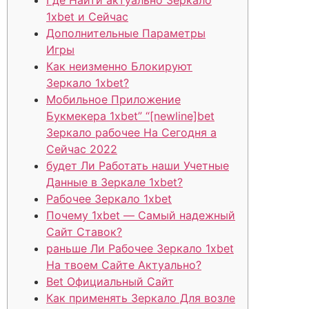
1xbet и Сейчас
Дополнительные Параметры
Игры
Как неизменно Блокируют
Зеркало 1xbet?
Мобильное Приложение
Букмекера 1xbet” “[newline]bet
Зеркало рабочее На Сегодня а
Сейчас 2022
будет Ли Работать наши Учетные
Данные в Зеркале 1xbet?
Рабочее Зеркало 1xbet
Почему 1xbet — Самый надежный
Сайт Ставок?
раньше Ли Рабочее Зеркало 1xbet
На твоем Сайте Актуально?
Bet Официальный Сайт
Как применять Зеркало Для возле