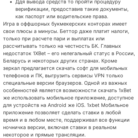
Ддя вывода средств то пройти процедуру
верификации, предоставив такие документы,
как паспорт или водительские права.
Игра в оффшорных букмекерских конторах имеет
свои плюсы а минусы. Беттор даже платит налоги,
только при расчете пари и выплатах или
рассчитывать только на честность БК. Главных
недостаток 1XBet – его нелегальный статус в России,
Беларусь и некоторых других странах. Кроме
зеркал предлагается скачать софт для мобильных
телефонов и ПК, выгрузить сервисы VPN только
специальные версии браузеров. Одной из важных
особенностей является возможности скачать 1xBet
же использовать мобильное приложение, доступное
для устройств на Android же iOS. 1xbet Мобильное
приложение позволяет сделать ставки в любой
время и в любом месте, поддерживал все функции
ночничка версии, включая ставки в реальном
некоторое и прямые трансляции.