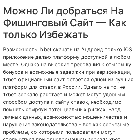
Можно Ли добраться На
Фишинговый Сайт — Как
только Избежать
Возможность 1xbet скачать на Андроид только iOS
приложение делаю платформу доступной а любом
месте. Однако на высокие требования к отыгрышу
бонусов и возможные задержки при верификации,
1хбет официальный сайт остаётся одной из лучших
платформ для ставок в России. Однако на то, не
1хбет зеркало работает и может могут удобным
способом доступа к сайту ставок, необходимо
помнить семряуи потенциальных рисках. Ввод
личных данных, возможностью мошенничества и
нарушение законодательства – все как серьезные
проблемы, со которыми пользователи могут
столкнуться при одновременном зеркала хбет.