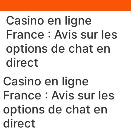
Casino en ligne
France : Avis sur les
options de chat en
direct
Casino en ligne
France : Avis sur les
options de chat en
direct