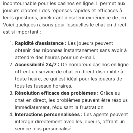
incontournable pour les casinos en ligne. Il permet aux
joueurs d’obtenir des réponses rapides et efficaces à
leurs questions, améliorant ainsi leur expérience de jeu.
Voici quelques raisons pour lesquelles le chat en direct
est si important :
Rapidité d’assistance :
Les joueurs peuvent
obtenir des réponses instantanément sans avoir à
attendre des heures pour un e-mail.
Accessibilité 24/7 :
De nombreux casinos en ligne
offrent un service de chat en direct disponible à
toute heure, ce qui est idéal pour les joueurs de
tous les fuseaux horaires.
Résolution efficace des problèmes :
Grâce au
chat en direct, les problèmes peuvent être résolus
immédiatement, réduisant la frustration.
Interactions personnalisées :
Les agents peuvent
interagir directement avec les joueurs, offrant un
service plus personnalisé.