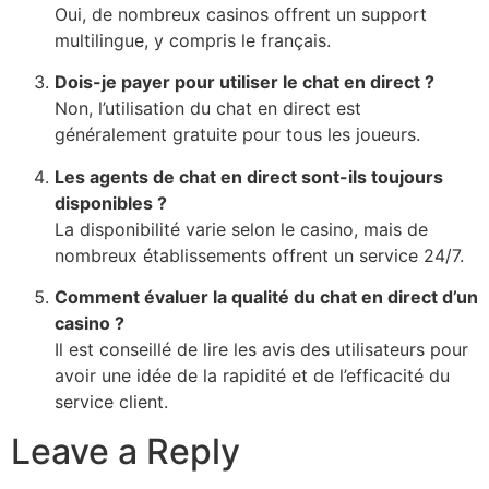
Oui, de nombreux casinos offrent un support
multilingue, y compris le français.
Dois-je payer pour utiliser le chat en direct ?
Non, l’utilisation du chat en direct est
généralement gratuite pour tous les joueurs.
Les agents de chat en direct sont-ils toujours
disponibles ?
La disponibilité varie selon le casino, mais de
nombreux établissements offrent un service 24/7.
Comment évaluer la qualité du chat en direct d’un
casino ?
Il est conseillé de lire les avis des utilisateurs pour
avoir une idée de la rapidité et de l’efficacité du
service client.
Leave a Reply