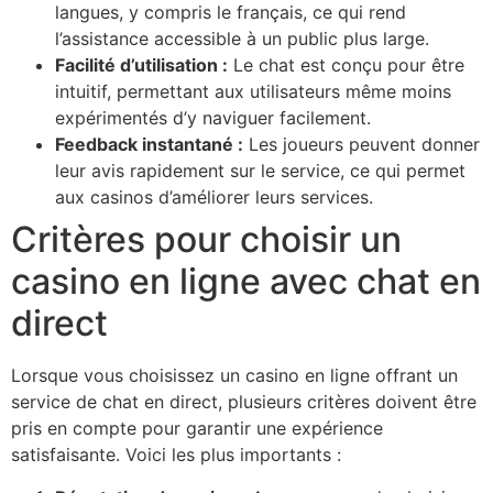
langues, y compris le français, ce qui rend
l’assistance accessible à un public plus large.
Facilité d’utilisation :
Le chat est conçu pour être
intuitif, permettant aux utilisateurs même moins
expérimentés d’y naviguer facilement.
Feedback instantané :
Les joueurs peuvent donner
leur avis rapidement sur le service, ce qui permet
aux casinos d’améliorer leurs services.
Critères pour choisir un
casino en ligne avec chat en
direct
Lorsque vous choisissez un casino en ligne offrant un
service de chat en direct, plusieurs critères doivent être
pris en compte pour garantir une expérience
satisfaisante. Voici les plus importants :