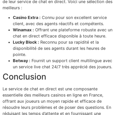
de leur service de chat en direct. Voici une sélection des
meilleurs :
Casino Extra :
Connu pour son excellent service
client, avec des agents réactifs et compétents.
Winamax :
Offrant une plateforme robuste avec un
chat en direct efficace disponible à toute heure.
Lucky Block :
Reconnu pour sa rapidité et la
disponibilité de ses agents durant les heures de
pointe.
Betway :
Fournit un support client multilingue avec
un service live chat 24/7 très apprécié des joueurs.
Conclusion
Le service de chat en direct est une composante
essentielle des meilleurs casinos en ligne en France,
offrant aux joueurs un moyen rapide et efficace de
résoudre leurs problèmes et de poser des questions. En
réduisant les temps d’attente et en fournissant une