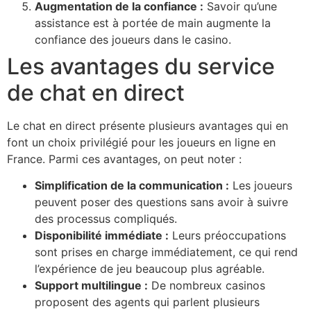
Augmentation de la confiance :
Savoir qu’une
assistance est à portée de main augmente la
confiance des joueurs dans le casino.
Les avantages du service
de chat en direct
Le chat en direct présente plusieurs avantages qui en
font un choix privilégié pour les joueurs en ligne en
France. Parmi ces avantages, on peut noter :
Simplification de la communication :
Les joueurs
peuvent poser des questions sans avoir à suivre
des processus compliqués.
Disponibilité immédiate :
Leurs préoccupations
sont prises en charge immédiatement, ce qui rend
l’expérience de jeu beaucoup plus agréable.
Support multilingue :
De nombreux casinos
proposent des agents qui parlent plusieurs