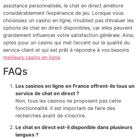
assistance personnalisée, le chat en direct améliore
considérablement l’expérience de jeu. Lorsque vous
choisissez un casino en ligne, n’oubliez pas d’évaluer les
options de chat en direct disponibles, car elles peuvent
grandement influencer votre satisfaction générale. Ainsi,
optez pour un casino qui met l’accent sur la qualité du
service client et qui est prêt à répondre à vos besoins
meilleurs casino en ligne
.
FAQs
Les casinos en ligne en France offrent-ils tous un
service de chat en direct ?
Non, tous les casinos ne proposent pas cette
fonctionnalité. Il est important de faire des
recherches avant de s’inscrire.
Le chat en direct est-il disponible dans plusieurs
langues ?