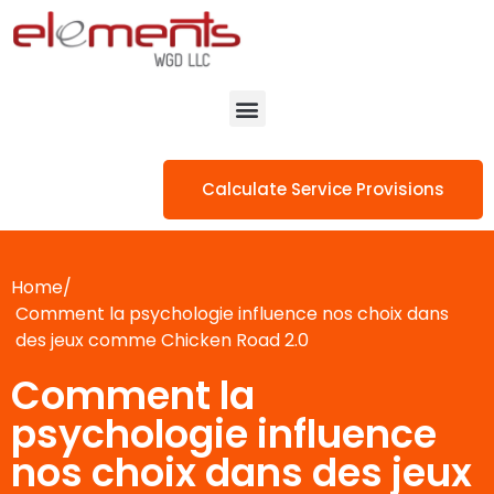
Calculate Service Provisions
Home/
Comment la psychologie influence nos choix dans
des jeux comme Chicken Road 2.0
Comment la
psychologie influence
nos choix dans des jeux