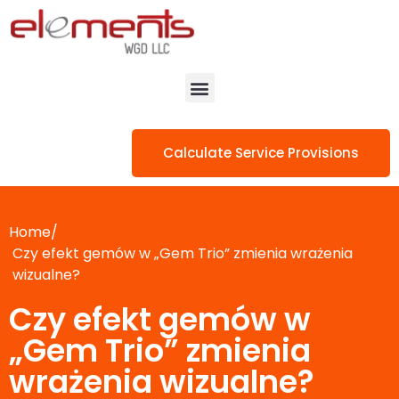
Calculate Service Provisions
Home/
Czy efekt gemów w „Gem Trio” zmienia wrażenia
wizualne?
Czy efekt gemów w
„Gem Trio” zmienia
wrażenia wizualne?