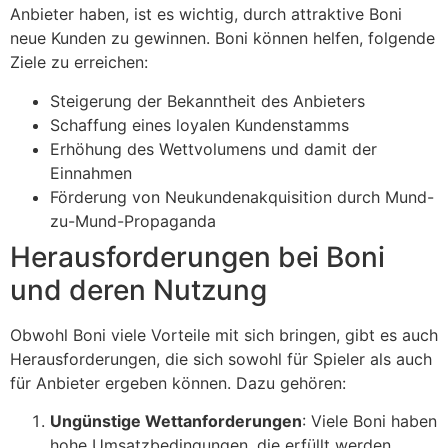
Anbieter haben, ist es wichtig, durch attraktive Boni
neue Kunden zu gewinnen. Boni können helfen, folgende
Ziele zu erreichen:
Steigerung der Bekanntheit des Anbieters
Schaffung eines loyalen Kundenstamms
Erhöhung des Wettvolumens und damit der
Einnahmen
Förderung von Neukundenakquisition durch Mund-
zu-Mund-Propaganda
Herausforderungen bei Boni
und deren Nutzung
Obwohl Boni viele Vorteile mit sich bringen, gibt es auch
Herausforderungen, die sich sowohl für Spieler als auch
für Anbieter ergeben können. Dazu gehören:
Ungünstige Wettanforderungen
: Viele Boni haben
hohe Umsatzbedingungen, die erfüllt werden