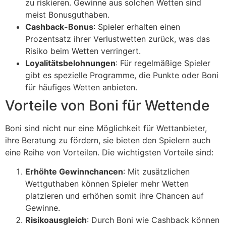
zu riskieren. Gewinne aus solchen Wetten sind
meist Bonusguthaben.
Cashback-Bonus
: Spieler erhalten einen
Prozentsatz ihrer Verlustwetten zurück, was das
Risiko beim Wetten verringert.
Loyalitätsbelohnungen
: Für regelmäßige Spieler
gibt es spezielle Programme, die Punkte oder Boni
für häufiges Wetten anbieten.
Vorteile von Boni für Wettende
Boni sind nicht nur eine Möglichkeit für Wettanbieter,
ihre Beratung zu fördern, sie bieten den Spielern auch
eine Reihe von Vorteilen. Die wichtigsten Vorteile sind:
Erhöhte Gewinnchancen
: Mit zusätzlichen
Wettguthaben können Spieler mehr Wetten
platzieren und erhöhen somit ihre Chancen auf
Gewinne.
Risikoausgleich
: Durch Boni wie Cashback können