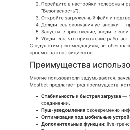
Перейдите в настройки телефона и р
“Безопасность”).
Откройте загруженный файл и подтве
Дождитесь окончания установки — пр
Запустите приложение, введите свои
Убедитесь, что приложение работает 
Следуя этим рекомендациям, вы обезопаси
просмотра коэффициентов.
Преимущества использо
Многие пользователи задумываются, зачем
Mostbet предлагает ряд преимуществ, кот
Стабильность и быстрая загрузка
— п
соединении.
Пуш-уведомления
своевременно инфо
Оптимизация под мобильные устрой
Дополнительные функции
: live-тра