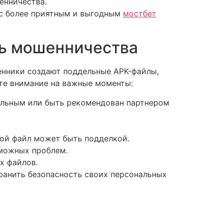
енничества.
сс более приятным и выгодным
мостбет
ть мошенничества
енники создают поддельные APK-файлы,
ите внимание на важные моменты:
альным или быть рекомендован партнером
ой файл может быть подделкой.
зможных проблем.
х файлов.
анить безопасность своих персональных