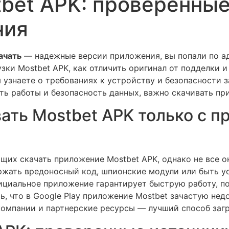
tbet APK: проверенны
ния
ачать
— надежные версии приложения, вы попали по ад
узки Mostbet APK, как отличить оригинал от подделки 
 узнаете о требованиях к устройству и безопасности 
сть работы и безопасность данных, важно скачивать п
ать Mostbet APK только с 
щих скачать приложение Mostbet APK, однако не все о
жать вредоносный код, шпионские модули или быть ус
ициальное приложение гарантирует быструю работу, п
, что в Google Play приложение Mostbet зачастую нед
компании и партнерские ресурсы — лучший способ загр