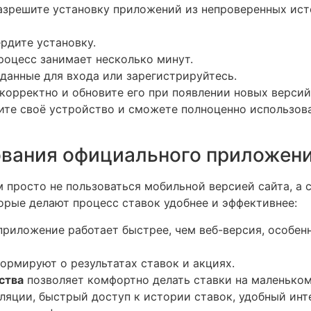
азрешите установку приложений из непроверенных ист
рдите установку.
оцесс занимает несколько минут.
 данные для входа или зарегистрируйтесь.
корректно и обновите его при появлении новых версий
те своё устройство и сможете полноценно использова
вания официального приложени
 просто не пользоваться мобильной версией сайта, а
орые делают процесс ставок удобнее и эффективнее:
риложение работает быстрее, чем веб-версия, особен
рмируют о результатах ставок и акциях.
ства
позволяет комфортно делать ставки на маленьком
нсляции, быстрый доступ к истории ставок, удобный инт