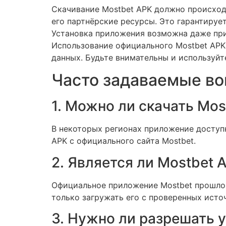
Скачивание Mostbet APK должно происход
его партнёрские ресурсы. Это гарантируе
Установка приложения возможна даже при 
Использование официального Mostbet APK
данных. Будьте внимательны и используйт
Часто задаваемые во
1. Можно ли скачать Mos
В некоторых регионах приложение доступно
APK с официального сайта Mostbet.
2. Является ли Mostbet
Официальное приложение Mostbet прошло 
только загружать его с проверенных исто
3. Нужно ли разрешать 