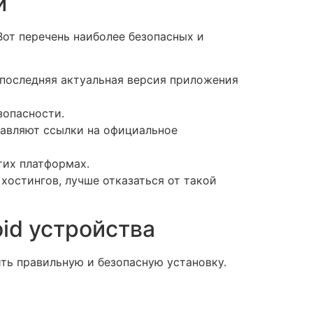
и
Вот перечень наиболее безопасных и
 последняя актуальная версия приложения
зопасности.
тавляют ссылки на официальное
тих платформах.
хостингов, лучше отказаться от такой
id устройства
ить правильную и безопасную установку.