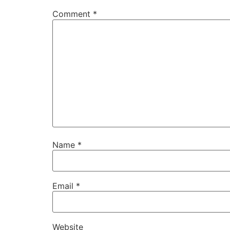
Comment
*
Name
*
Email
*
Website