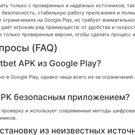
ить только с проверенных и надёжных источников, так
т безопасность, стабильную работу приложения и полн
ограничениях на Google Play, но требует внимательно
 даёт игрокам ряд преимуществ: от удобства и скоро
е только проверенные версии, чтобы сделать процесс 
просы (FAQ)
tbet APK из Google Play?
 в Google Play, однако чаще всего из-за ограничений 
 APK безопасным приложением?
проверку и использует современные методы шифрован
чников.
установку из неизвестных источ