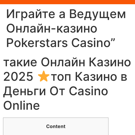
Играйте а Ведущем
Онлайн-казино
Pokerstars Casino”
такие Онлайн Казино
2025
топ Казино в
Деньги От Casino
Online
Content