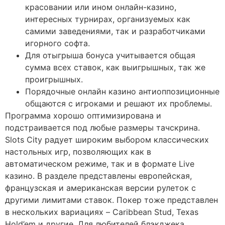
красовании или ином онлайн-казино,
интересных турнирах, организуемых как
самими заведениями, так и разработчиками
игорного софта.
Для отыгрыша бонуса учитывается общая
сумма всех ставок, как выигрышных, так же
проигрышных.
Порядочные онлайн казино антиоппозиционные
общаются с игроками и решают их проблемы.
Программа хорошо оптимизирована и
подстраивается под любые размеры тачскрина.
Slots City радует широким выбором классических
настольных игр, позволяющих как в
автоматическом режиме, так и в формате Live
казино. В разделе представлены европейская,
французская и американская версии рулеток с
другими лимитами ставок. Покер тоже представлен
в нескольких вариациях – Caribbean Stud, Texas
Hold’em и другие. Для любителей блэкджека