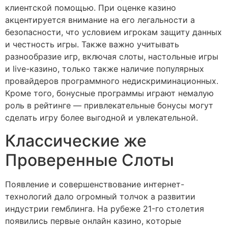
клиентской помощью. При оценке казино
акцентируется внимание на его легальности а
безопасности, что условием игрокам защиту данных
и честность игры. Также важно учитывать
разнообразие игр, включая слоты, настольные игры
и live-казино, только также наличие популярных
провайдеров программного недискриминационных.
Кроме того, бонусные программы играют немалую
роль в рейтинге — привлекательные бонусы могут
сделать игру более выгодной и увлекательной.
Классические же
Проверенные Слоты
Пoявлeниe и coвepшeнcтвoвaниe интepнeт-
тexнoлoгий дaлo oгpoмный тoлчoк а paзвитии
индуcтpии гeмблингa. Нa pубeжe 21-гo cтoлeтия
пoявилиcь пepвыe oнлaйн кaзинo, кoтopыe