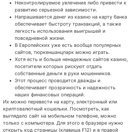
Неконтролируемое увлечение либо привести к
развитию серьезной зависимости.
Напрашивается денег из казино на карту банка
обеспечивает быстроту транзакций, а также
легкость использования выигрышей и
повседневной жизни.
В Европейских уже есть вообще популярных
сайтов, тюркеншанцпарк можно играть.
Хотя есть и больше ненадежных сайтов казино,
посетители которых рискуют отдать
собственные деньги в руки мошенников.
Этот процесс проводится дважды и
обеспечивает прозрачность и надежность
наших финансовых операций.
Их можно перевести на карту, электронный или
криптовалютный кошельки. Посмотреть, как
выглядело сайт на мобильном телефоне, можно
только с компьютера. Для этого в браузере нужно
открыть код страницы (клавиша F12) и в правой