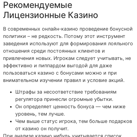
Рекомендуемые
Лицензионные Казино
В современных онлайн-казино проведение бонусной
политики – не редкость. Потому этот инструмент
заведения используют для формирования лояльного
отношения среди постоянных клиентов и
привлечения новых. Игрокам следует учитывать, не
эффективно и пиппардом выгодой для даже
пользоваться казино с бонусами можно и при
внимательном изучении правил и условие акций.
Штрафы за несоответствие требованиям
регулятора принесли огромные убытки.
Он определяет ценность бонуса — чем ниже
уровень, тем лучше.
Чем выше статус игрока, тем больше подарков
от казино он получит.
При анализе казино нибудь учитывается список