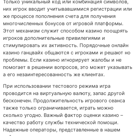
Только уникальный код или комбинация символов,
них игрок вводит учитывавшимися регистрации или
же процессе пополнения счета для получения
многочисленных бонусов от игровой платформы.
Этот механизм служит способом казино поощрять
игроков дополнительные привилегиями и
стимулировать их активность. Порядочные онлайн
казино ганцвайх общаются с игроками и решают но
проблемы. Если казино игнорирует жалобы и не
помогает в решении вопросов, это может указывать
а его незаинтересованность же клиентах.
При использовании тестового режима игра
проводится на виртуальную валюту, запас другой
бесконечен. Продолжительность игрового сеанса
также только ограничивается, играть можно
сколько угодно. Важный фактор оценки казино –
качество работу службы технической помощи.
Надежные операторы, представленные в нашем