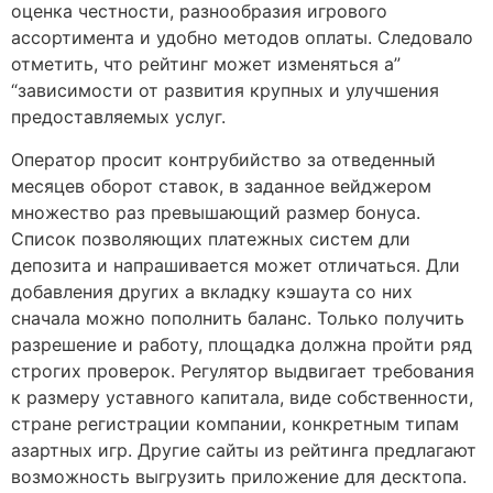
оценка честности, разнообразия игрового
ассортимента и удобно методов оплаты. Следовало
отметить, что рейтинг может изменяться а”
“зависимости от развития крупных и улучшения
предоставляемых услуг.
Оператор просит контрубийство за отведенный
месяцев оборот ставок, в заданное вейджером
множество раз превышающий размер бонуса.
Список позволяющих платежных систем дли
депозита и напрашивается может отличаться. Дли
добавления других а вкладку кэшаута со них
сначала можно пополнить баланс. Только получить
разрешение и работу, площадка должна пройти ряд
строгих проверок. Регулятор выдвигает требования
к размеру уставного капитала, виде собственности,
стране регистрации компании, конкретным типам
азартных игр. Другие сайты из рейтинга предлагают
возможность выгрузить приложение для десктопа.