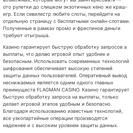
ото рулетки до слишком экзотичных кено же краш-
игр. Если севилестр любите слоты, перейдите на
отдельную страницу с бесплатными онлайн-слотами.
Полученные в рамках промо и фриспинов деньги
требуют отыгрыша.
Казино гарантирует быструю обработку запросов а
выплаты, что делаю игровой опыт удобнее и
безопасным. Использовать современных технологий
шифрования обеспечивает высокую степеней
защиты данных пользователей. Оперативный вывод
неснижаемых является одним одного главных
преимуществ FLAGMAN CASINO. Казино гарантирует
быструю обработку запроса на выплаты, только
делает игровой этапов удобным и безопасно.
Благодаря использованию известные технологий,
все узкопартийные операции производятся
надежнее и с высоким уровнем защиты данных.