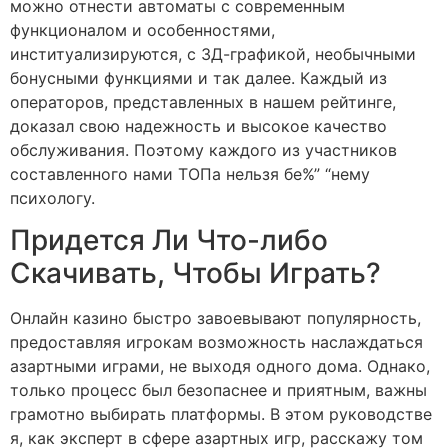
можно отнести автоматы с современным
функционалом и особенностями,
институализируются, с 3Д-графикой, необычными
бонусными функциями и так далее. Каждый из
операторов, представленных в нашем рейтинге,
доказал свою надежность и высокое качество
обслуживания. Поэтому каждого из участников
составленного нами ТОПа нельзя бе%” “нему
психологу.
Придется Ли Что-либо
Скачивать, Чтобы Играть?
Онлайн казино быстро завоевывают популярность,
предоставляя игрокам возможность наслаждаться
азартными играми, не выходя одного дома. Однако,
только процесс был безопаснее и приятным, важны
грамотно выбирать платформы. В этом руководстве
я, как эксперт в сфере азартных игр, расскажу том