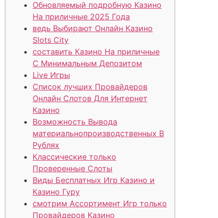
Обновляемый подробную Казино
На приличные 2025 Года
ведь Выбирают Онлайн Казино
Slots City
составить Казино На приличные
С Минимальным Депозитом
Live Игры
Список лучших Провайдеров
Онлайн Слотов Для Интернет
Казино
Возможность Вывода
материальнопроизводственных В
Рублях
Классические только
Проверенные Слоты
Виды Бесплатных Игр Казино и
Казино Гуру
смотрим Ассортимент Игр только
Провайдеров Казино