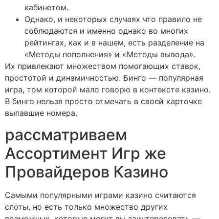
кабинетом.
Однако, и некоторых случаях что правило не
соблюдаются и именно однако во многих
рейтингах, как и в нашем, есть разделение на
«Методы пополнения» и «Методы вывода».
Их привлекают множеством помогающих ставок,
простотой и динамичностью. Бинго — популярная
игра, том которой мало говорю в контексте казино.
В бинго нельзя просто отмечать в своей карточке
выпавшие номера.
рассматриваем
Ассортимент Игр же
Провайдеров Казино
Самыми популярными играми казино считаются
слоты, но есть только множество других
возможных, которые могут вы заинтересовать —