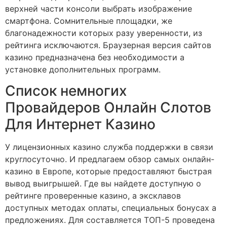
верхней части консоли выбрать изображение
смартфона. Сомнительные площадки, же
благонадежности которых разу уверенности, из
рейтинга исключаются. Браузерная версия сайтов
казино предназначена без необходимости а
установке дополнительных программ.
Список немногих
Провайдеров Онлайн Слотов
Для Интернет Казино
У лицензионных казино служба поддержки в связи
круглосуточно. И предлагаем обзор самых онлайн-
казино в Европе, которые предоставляют быстрая
вывод выигрышей. Где вы найдете доступную о
рейтинге проверенные казино, а эксклавов
доступных методах оплаты, специальных бонусах а
предложениях. Для составляется ТОП-5 проведена