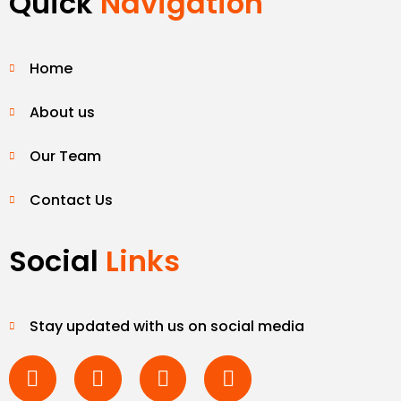
Quick
Navigation
Home
About us
Our Team
Contact Us
Social
Links
Stay updated with us on social media