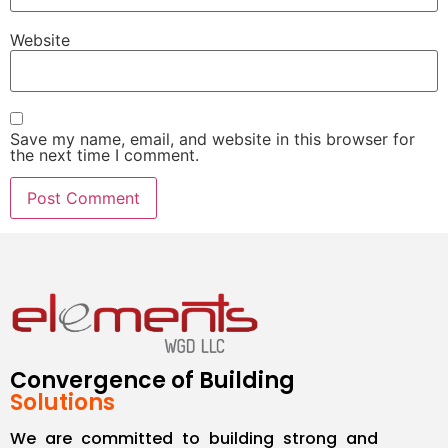
Website
Save my name, email, and website in this browser for
the next time I comment.
Convergence of Building
Solutions
We are committed to building strong and