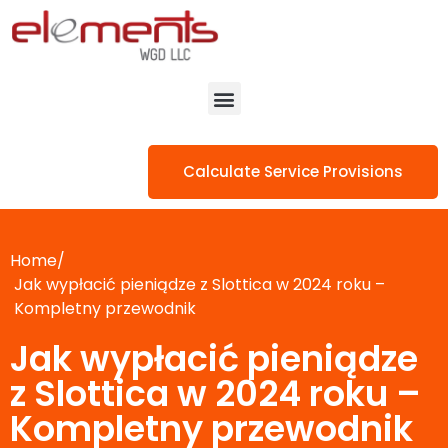
Calculate Service Provisions
Home/
Jak wypłacić pieniądze z Slottica w 2024 roku –
Kompletny przewodnik
Jak wypłacić pieniądze
z Slottica w 2024 roku –
Kompletny przewodnik