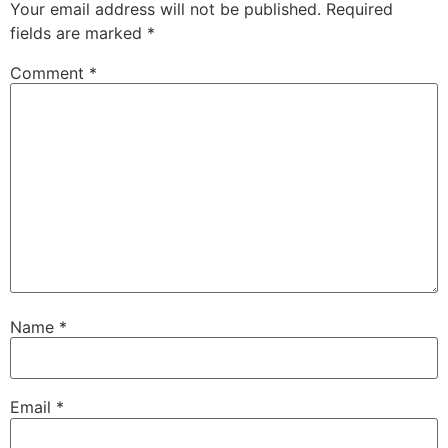
Your email address will not be published.
Required
fields are marked
*
Comment
*
Name
*
Email
*