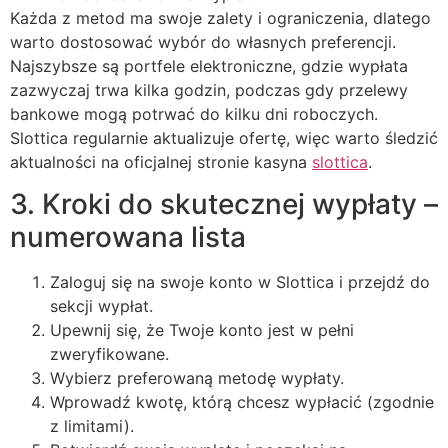
Każda z metod ma swoje zalety i ograniczenia, dlatego
warto dostosować wybór do własnych preferencji.
Najszybsze są portfele elektroniczne, gdzie wypłata
zazwyczaj trwa kilka godzin, podczas gdy przelewy
bankowe mogą potrwać do kilku dni roboczych.
Slottica regularnie aktualizuje ofertę, więc warto śledzić
aktualności na oficjalnej stronie kasyna
slottica
.
3. Kroki do skutecznej wypłaty –
numerowana lista
Zaloguj się na swoje konto w Slottica i przejdź do
sekcji wypłat.
Upewnij się, że Twoje konto jest w pełni
zweryfikowane.
Wybierz preferowaną metodę wypłaty.
Wprowadź kwotę, którą chcesz wypłacić (zgodnie
z limitami).