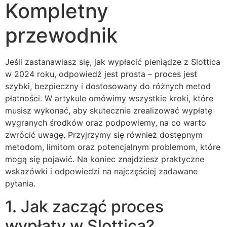
Kompletny
przewodnik
Jeśli zastanawiasz się, jak wypłacić pieniądze z Slottica
w 2024 roku, odpowiedź jest prosta – proces jest
szybki, bezpieczny i dostosowany do różnych metod
płatności. W artykule omówimy wszystkie kroki, które
musisz wykonać, aby skutecznie zrealizować wypłatę
wygranych środków oraz podpowiemy, na co warto
zwrócić uwagę. Przyjrzymy się również dostępnym
metodom, limitom oraz potencjalnym problemom, które
mogą się pojawić. Na koniec znajdziesz praktyczne
wskazówki i odpowiedzi na najczęściej zadawane
pytania.
1. Jak zacząć proces
wypłaty w Slottica?