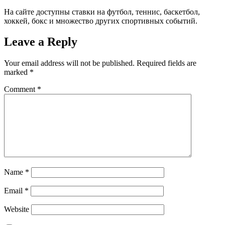
На сайте доступны ставки на футбол, теннис, баскетбол,
хоккей, бокс и множество других спортивных событий.
Leave a Reply
Your email address will not be published.
Required fields are
marked
*
Comment
*
Name
*
Email
*
Website