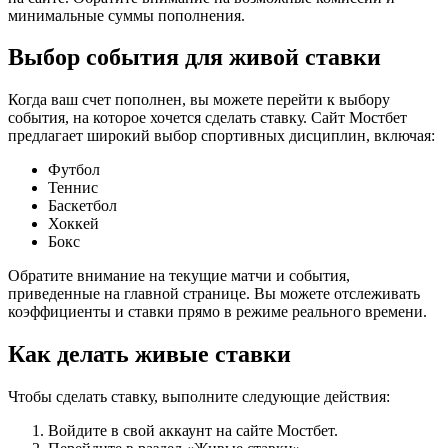
минимальные суммы пополнения.
Выбор события для живой ставки
Когда ваш счет пополнен, вы можете перейти к выбору
события, на которое хочется сделать ставку. Сайт Мостбет
предлагает широкий выбор спортивных дисциплин, включая:
Футбол
Теннис
Баскетбол
Хоккей
Бокс
Обратите внимание на текущие матчи и события,
приведенные на главной странице. Вы можете отслеживать
коэффициенты и ставки прямо в режиме реального времени.
Как делать живые ставки
Чтобы сделать ставку, выполните следующие действия:
Войдите в свой аккаунт на сайте Мостбет.