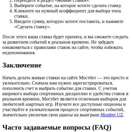
Перейдите в раздел «Живые ставки».
Выберите событие, на которое хотите сделать ставку.
Кликните на нужный коэффициент для выбора типа
ставки.
Введите сумму, которую хотите поставить, и нажмите
«Сделать ставку».
После этого ваша ставка будет принята, и вы сможете следить
за развитием событий в реальном времени. Не забудьте
ознакомиться с правилами ставок на сайте, чтобы избежать
недопонимания.
Заключение
Начать делать живые ставки на сайте Мостбет — это просто и
увлекательно. Сначала вам нужно зарегистрироваться,
пополнить счет и выбрать событие для ставки. С учетом
широкого выбора спортивных дисциплин и удобства ставок в
реальном времени, Мостбет является отличным выбором для
любителей азартных игр. Изучите все доступные опционы и
участвуйте в увлекательном процессе спортивных событий,
значительно увеличив свои шансы на выигрыш
Mostbet UZ
.
Часто задаваемые вопросы (FAQ)