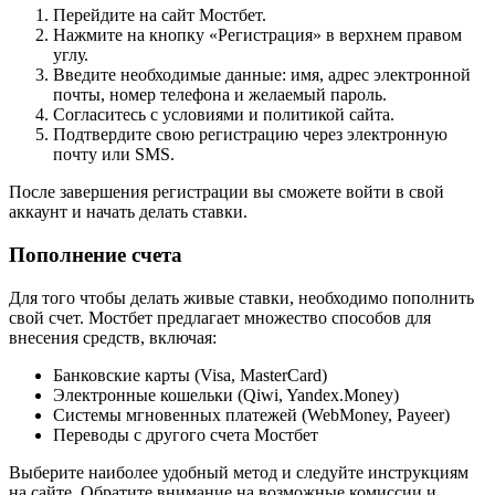
Перейдите на сайт Мостбет.
Нажмите на кнопку «Регистрация» в верхнем правом
углу.
Введите необходимые данные: имя, адрес электронной
почты, номер телефона и желаемый пароль.
Согласитесь с условиями и политикой сайта.
Подтвердите свою регистрацию через электронную
почту или SMS.
После завершения регистрации вы сможете войти в свой
аккаунт и начать делать ставки.
Пополнение счета
Для того чтобы делать живые ставки, необходимо пополнить
свой счет. Мостбет предлагает множество способов для
внесения средств, включая:
Банковские карты (Visa, MasterCard)
Электронные кошельки (Qiwi, Yandex.Money)
Системы мгновенных платежей (WebMoney, Payeer)
Переводы с другого счета Мостбет
Выберите наиболее удобный метод и следуйте инструкциям
на сайте. Обратите внимание на возможные комиссии и