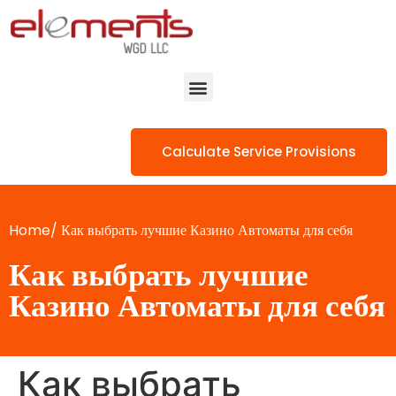
Calculate Service Provisions
Home/
Как выбрать лучшие Казино Автоматы для себя
Как выбрать лучшие
Казино Автоматы для себя
Как выбрать