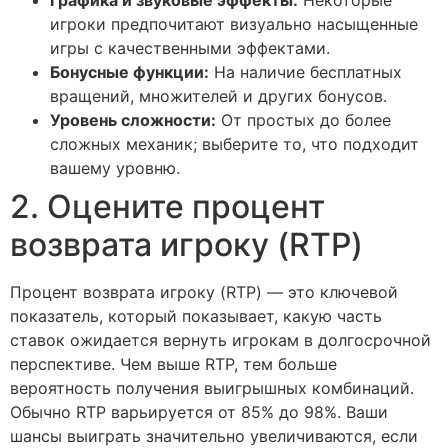
Графика и звуковые эффекты:
Некоторые
игроки предпочитают визуально насыщенные
игры с качественными эффектами.
Бонусные функции:
На наличие бесплатных
вращений, множителей и других бонусов.
Уровень сложности:
От простых до более
сложных механик; выберите то, что подходит
вашему уровню.
2. Оцените процент
возврата игроку (RTP)
Процент возврата игроку (RTP) — это ключевой
показатель, который показывает, какую часть
ставок ожидается вернуть игрокам в долгосрочной
перспективе. Чем выше RTP, тем больше
вероятность получения выигрышных комбинаций.
Обычно RTP варьируется от 85% до 98%. Ваши
шансы выиграть значительно увеличиваются, если