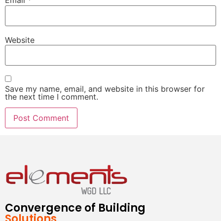
Email
*
Website
Save my name, email, and website in this browser for
the next time I comment.
Convergence of Building
Solutions