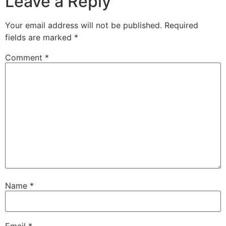
Leave a Reply
Your email address will not be published.
Required
fields are marked
*
Comment
*
Name
*