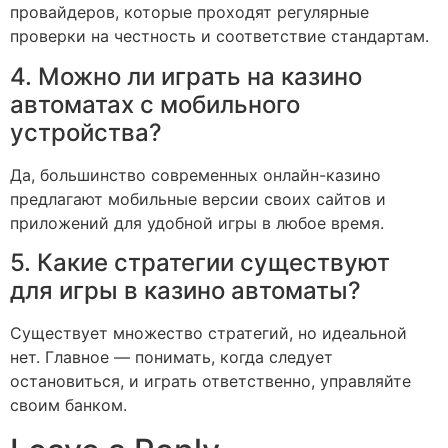
провайдеров, которые проходят регулярные
проверки на честность и соответствие стандартам.
4. Можно ли играть на казино
автоматах с мобильного
устройства?
Да, большинство современных онлайн-казино
предлагают мобильные версии своих сайтов и
приложений для удобной игры в любое время.
5. Какие стратегии существуют
для игры в казино автоматы?
Существует множество стратегий, но идеальной
нет. Главное — понимать, когда следует
остановиться, и играть ответственно, управляйте
своим банком.