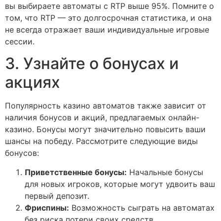
вы выбираете автоматы с RTP выше 95%. Помните о
том, что RTP — это долгосрочная статистика, и она
не всегда отражает ваши индивидуальные игровые
сессии.
3. Узнайте о бонусах и
акциях
Популярность казино автоматов также зависит от
наличия бонусов и акций, предлагаемых онлайн-
казино. Бонусы могут значительно повысить ваши
шансы на победу. Рассмотрите следующие виды
бонусов:
Приветственные бонусы:
Начальные бонусы
для новых игроков, которые могут удвоить ваш
первый депозит.
Фриспины:
Возможность сыграть на автоматах
без риска потери своих средств.