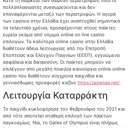
Κατά τη διάρκεια των δωρεάν περιστροφών, όλοι οι
πολλαπλασιαστές συσσωρεύονται και δεν
επαναφέρονται μεταξύ των περιστροφών. Η αγορά
των casinos στην Ελλάδα έχει αναπτυχθεί σημαντικά
τα τελευταία χρόνια, προσφέροντας στους παίκτες
ευρεία γκάμα από νόμιμα online on line casino
επιλογών. Τα καλύτερα online casino στην Ελλάδα
διαθέτουν άδεια λειτουργίας από την Επιτροπή
Εποπτείας και Ελέγχου Παιγνίων (ΕΕΕΠ), εγγυώμενα
ασφάλεια και δικαιοσύνη. Οι παίκτες μπορούν να
επιλέγουν από μεγάλη ποικιλία καινούργια online online
casino που διαθέτουν σύγχρονα παιχνίδια και
γενναιόδωρες προσφορές καζίνο
https://agwnas.net/
.
Λειτουργία Καταρράκτη
Το παιχνίδι κυκλοφόρησε τον Φεβρουάριο του 2021 και
από τότε αποτελεί σταθερή επιλογή των παικτών
παγκοσμίως. Ναι, το Gates of Olympus είναι πλήρως