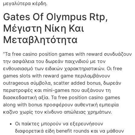
μεγαλύτερα κέρδη.
Gates Of Olympus Rtp,
Μέγιστη Νίκη Και
Μεταβλητότητα
“Τα free casino position games with reward συνδυάζουν
την ασφάλεια του δωρεάν παιχνιδιού με τον
ενθουσιασμό των ειδικών χαρακτηριστικών. Οι free
games slots with reward game περιλαμβάνουν
outrageous σύμβολα, scatter added bonus, δωρεάν
περιστροφές και mini-games που αυξάνουν τη
διασκεδαστική αξία. Τα free position casino games
along with bonus προσφέρουν αυθεντική εμπειρία
καζίνο χωρίς τον κίνδυνο απώλειας χρημάτων.
Οι παίκτες μπορούν να εξερευνήσουν
διαφορετικά είδη benefit rounds και να μάθουν