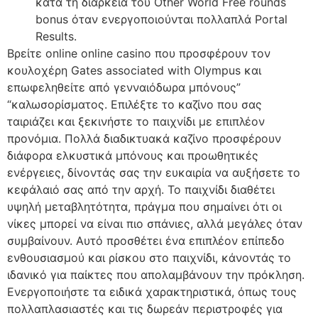
κατά τη διάρκεια του Other World Free rounds
bonus όταν ενεργοποιούνται πολλαπλά Portal
Results.
Βρείτε online online casino που προσφέρουν τον
κουλοχέρη Gates associated with Olympus και
επωφεληθείτε από γενναιόδωρα μπόνους”
“καλωσορίσματος. Επιλέξτε το καζίνο που σας
ταιριάζει και ξεκινήστε το παιχνίδι με επιπλέον
προνόμια. Πολλά διαδικτυακά καζίνο προσφέρουν
διάφορα ελκυστικά μπόνους και προωθητικές
ενέργειες, δίνοντάς σας την ευκαιρία να αυξήσετε το
κεφάλαιό σας από την αρχή. Το παιχνίδι διαθέτει
υψηλή μεταβλητότητα, πράγμα που σημαίνει ότι οι
νίκες μπορεί να είναι πιο σπάνιες, αλλά μεγάλες όταν
συμβαίνουν. Αυτό προσθέτει ένα επιπλέον επίπεδο
ενθουσιασμού και ρίσκου στο παιχνίδι, κάνοντάς το
ιδανικό για παίκτες που απολαμβάνουν την πρόκληση.
Ενεργοποιήστε τα ειδικά χαρακτηριστικά, όπως τους
πολλαπλασιαστές και τις δωρεάν περιστροφές για