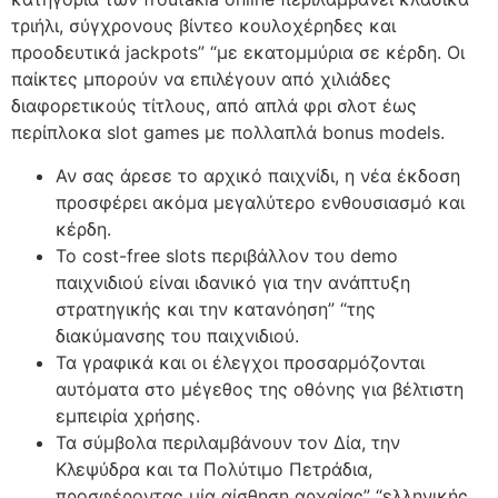
τριήλι, σύγχρονους βίντεο κουλοχέρηδες και
προοδευτικά jackpots” “με εκατομμύρια σε κέρδη. Οι
παίκτες μπορούν να επιλέγουν από χιλιάδες
διαφορετικούς τίτλους, από απλά φρι σλοτ έως
περίπλοκα slot games με πολλαπλά bonus models.
Αν σας άρεσε το αρχικό παιχνίδι, η νέα έκδοση
προσφέρει ακόμα μεγαλύτερο ενθουσιασμό και
κέρδη.
Το cost-free slots περιβάλλον του demo
παιχνιδιού είναι ιδανικό για την ανάπτυξη
στρατηγικής και την κατανόηση” “της
διακύμανσης του παιχνιδιού.
Τα γραφικά και οι έλεγχοι προσαρμόζονται
αυτόματα στο μέγεθος της οθόνης για βέλτιστη
εμπειρία χρήσης.
Τα σύμβολα περιλαμβάνουν τον Δία, την
Κλεψύδρα και τα Πολύτιμο Πετράδια,
προσφέροντας μία αίσθηση αρχαίας” “ελληνικής