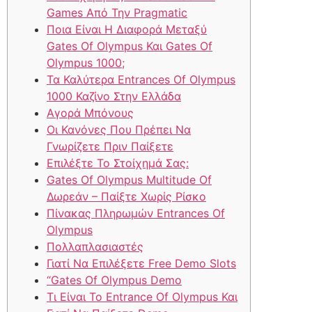
Games Από Την Pragmatic
Ποια Είναι Η Διαφορά Μεταξύ
Gates Of Olympus Και Gates Of
Olympus 1000;
Τα Καλύτερα Entrances Of Olympus
1000 Καζίνο Στην Ελλάδα
Αγορά Μπόνους
Οι Κανόνες Που Πρέπει Να
Γνωρίζετε Πριν Παίξετε
Επιλέξτε Το Στοίχημά Σας:
Gates Of Olympus Multitude Of
Δωρεάν – Παίξτε Χωρίς Ρίσκο
Πίνακας Πληρωμών Entrances Of
Olympus
Πολλαπλασιαστές
Γιατί Να Επιλέξετε Free Demo Slots
“Gates Of Olympus Demo
Τι Είναι Το Entrance Of Olympus Και