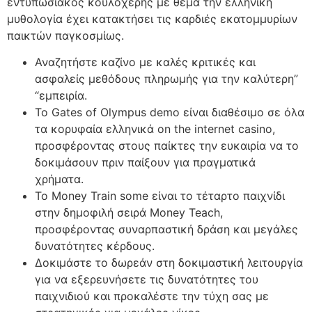
εντυπωσιακός κουλοχέρης με θέμα την ελληνική
μυθολογία έχει κατακτήσει τις καρδιές εκατομμυρίων
παικτών παγκοσμίως.
Αναζητήστε καζίνο με καλές κριτικές και
ασφαλείς μεθόδους πληρωμής για την καλύτερη”
“εμπειρία.
Το Gates of Olympus demo είναι διαθέσιμο σε όλα
τα κορυφαία ελληνικά on the internet casino,
προσφέροντας στους παίκτες την ευκαιρία να το
δοκιμάσουν πριν παίξουν για πραγματικά
χρήματα.
Το Money Train some είναι το τέταρτο παιχνίδι
στην δημοφιλή σειρά Money Teach,
προσφέροντας συναρπαστική δράση και μεγάλες
δυνατότητες κέρδους.
Δοκιμάστε το δωρεάν στη δοκιμαστική λειτουργία
για να εξερευνήσετε τις δυνατότητες του
παιχνιδιού και προκαλέστε την τύχη σας με