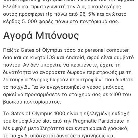
Ελλάδα και πρωταγωνιστή τον Δία, ο κουλοχέρης
αυτός προσφέρει rtp πάνω από 96, 5% και ανώτατο
κέρδος 5. 000 φορές πάνω στο ποντάρισμά σας.
Αγορά Μπόνους
Παίξτε Gates of Olympus τόσο σε personal computer,
όσο και σε κινητά iOS και Android, αφού είναι συμβατό
παντού. Αν δεν μπορείτε να περιμένετε, έχετε τη
δυνατότητα να αγοράσετε δωρεάν περιστροφές με τη
λειτουργία “Αγοράς δωρεάν περιστροφών” που διαθέτει
το παιχνίδι. Για να ενεργοποιηθεί ο γύρος μπόνους,
αρκεί να προσαρμόσετε το στοίχημά σας σε x100 του
βασικού πονταρίσματος.
Το Gates of Olympus 1000 είναι η εξελιγμένη εκδοχή
του δημοφιλούς slot από την Pragmatic Participate in.
Με υψηλή μεταβλητότητα και εντυπωσιακά γραφικά,
το παιχνίδι υπόσχεται δυνατές συγκινήσεις και