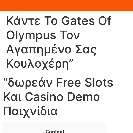
Κάντε Το Gates Of
Olympus Τον
Αγαπημένο Σας
Κουλοχέρη”
“δωρεάν Free Slots
Και Casino Demo
Παιχνίδια
Content