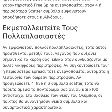
χαρακτηριστικό Free Spins ενεργοποιείται όταν 4 ή
περισσότερα Scatter σύμβολα εμφανιστούν
οπουδήποτε στους κυλίνδρους.
Εκμεταλλευτείτε Τους
Πολλαπλασιαστές
Αν εμφανιστούν πολλοί πολλαπλασιαστές, τότε αυτοί
προστίθενται μεταξύ τους, γεγονός που αυξάνει
σημαντικά τα κέρδη σας, ειδικά όταν συνδυάζονται με
άλλες νικηφόρες περιστροφές. Αν συγκεντρώσετε four
ή περισσότερα spread, τότε ενεργοποιείται αυτόματα η
λειτουργία των δωρεάν περιστροφών. Αν
προσγειώσετε 4, five ή 6 σύμβολα scatter, τότε θα
πάρετε άμεσα το ποντάρισμά σας x3, x5 και x100
αντίστοιχα. Στο βασίλειο των θεών του Ολύμπου, οι
παίκτες θα συναντήσουν θεϊκά σύμβολα και
συναρπαστικά χαρακτηριστικά.