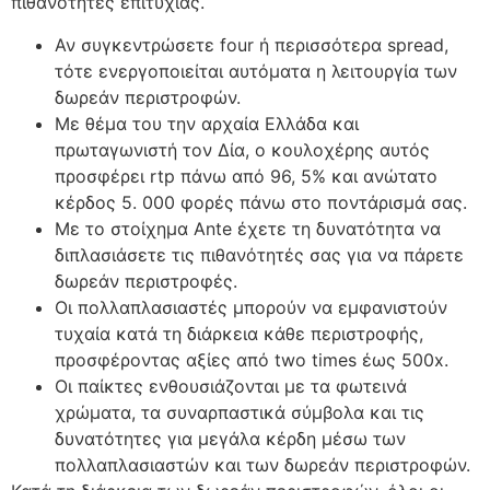
πιθανότητες επιτυχίας.
Αν συγκεντρώσετε four ή περισσότερα spread,
τότε ενεργοποιείται αυτόματα η λειτουργία των
δωρεάν περιστροφών.
Με θέμα του την αρχαία Ελλάδα και
πρωταγωνιστή τον Δία, ο κουλοχέρης αυτός
προσφέρει rtp πάνω από 96, 5% και ανώτατο
κέρδος 5. 000 φορές πάνω στο ποντάρισμά σας.
Με το στοίχημα Ante έχετε τη δυνατότητα να
διπλασιάσετε τις πιθανότητές σας για να πάρετε
δωρεάν περιστροφές.
Οι πολλαπλασιαστές μπορούν να εμφανιστούν
τυχαία κατά τη διάρκεια κάθε περιστροφής,
προσφέροντας αξίες από two times έως 500x.
Οι παίκτες ενθουσιάζονται με τα φωτεινά
χρώματα, τα συναρπαστικά σύμβολα και τις
δυνατότητες για μεγάλα κέρδη μέσω των
πολλαπλασιαστών και των δωρεάν περιστροφών.