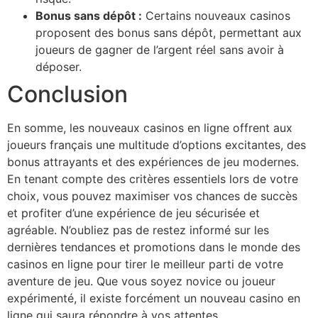
Bonus sans dépôt :
Certains nouveaux casinos
proposent des bonus sans dépôt, permettant aux
joueurs de gagner de l’argent réel sans avoir à
déposer.
Conclusion
En somme, les nouveaux casinos en ligne offrent aux
joueurs français une multitude d’options excitantes, des
bonus attrayants et des expériences de jeu modernes.
En tenant compte des critères essentiels lors de votre
choix, vous pouvez maximiser vos chances de succès
et profiter d’une expérience de jeu sécurisée et
agréable. N’oubliez pas de restez informé sur les
dernières tendances et promotions dans le monde des
casinos en ligne pour tirer le meilleur parti de votre
aventure de jeu. Que vous soyez novice ou joueur
expérimenté, il existe forcément un nouveau casino en
ligne qui saura répondre à vos attentes.