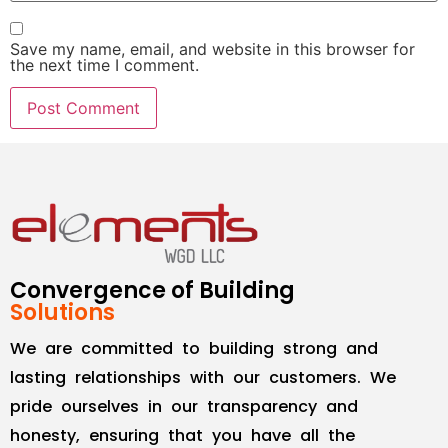
Save my name, email, and website in this browser for
the next time I comment.
Convergence of Building
Solutions
We are committed to building strong and
lasting relationships with our customers. We
pride ourselves in our transparency and
honesty, ensuring that you have all the