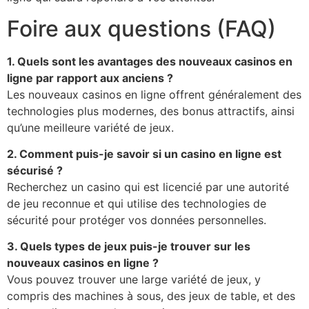
Foire aux questions (FAQ)
1. Quels sont les avantages des nouveaux casinos en
ligne par rapport aux anciens ?
Les nouveaux casinos en ligne offrent généralement des
technologies plus modernes, des bonus attractifs, ainsi
qu’une meilleure variété de jeux.
2. Comment puis-je savoir si un casino en ligne est
sécurisé ?
Recherchez un casino qui est licencié par une autorité
de jeu reconnue et qui utilise des technologies de
sécurité pour protéger vos données personnelles.
3. Quels types de jeux puis-je trouver sur les
nouveaux casinos en ligne ?
Vous pouvez trouver une large variété de jeux, y
compris des machines à sous, des jeux de table, et des