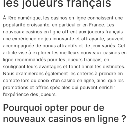
les joueurs français
À l’ère numérique, les casinos en ligne connaissent une
popularité croissante, en particulier en France. Les
nouveaux casinos en ligne offrent aux joueurs français
une expérience de jeu innovante et attrayante, souvent
accompagnée de bonus attractifs et de jeux variés. Cet
article vise à explorer les meilleurs nouveaux casinos en
ligne recommandés pour les joueurs français, en
soulignant leurs avantages et fonctionnalités distinctes.
Nous examinerons également les critères à prendre en
compte lors du choix d’un casino en ligne, ainsi que les
promotions et offres spéciales qui peuvent enrichir
l’expérience des joueurs.
Pourquoi opter pour de
nouveaux casinos en ligne ?