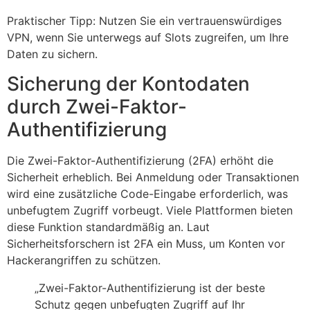
Praktischer Tipp: Nutzen Sie ein vertrauenswürdiges
VPN, wenn Sie unterwegs auf Slots zugreifen, um Ihre
Daten zu sichern.
Sicherung der Kontodaten
durch Zwei-Faktor-
Authentifizierung
Die Zwei-Faktor-Authentifizierung (2FA) erhöht die
Sicherheit erheblich. Bei Anmeldung oder Transaktionen
wird eine zusätzliche Code-Eingabe erforderlich, was
unbefugtem Zugriff vorbeugt. Viele Plattformen bieten
diese Funktion standardmäßig an. Laut
Sicherheitsforschern ist 2FA ein Muss, um Konten vor
Hackerangriffen zu schützen.
„Zwei-Faktor-Authentifizierung ist der beste
Schutz gegen unbefugten Zugriff auf Ihr