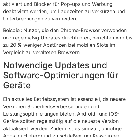
aktiviert und Blocker für Pop-ups und Werbung
deaktiviert werden, um Ladezeiten zu verkürzen und
Unterbrechungen zu vermeiden.
Beispiel: Nutzer, die den Chrome-Browser verwenden
und regelmäßig Updates durchführen, berichten von bis
zu 20 % weniger Abstürzen bei mobilen Slots im
Vergleich zu veralteten Browsern.
Notwendige Updates und
Software-Optimierungen für
Geräte
Ein aktuelles Betriebssystem ist essenziell, da neuere
Versionen Sicherheitsverbesserungen und
Leistungsoptimierungen bieten. Android- und iOS-
Geräte sollten regelmäßig auf die neueste Version
aktualisiert werden. Zudem ist es sinnvoll, unnötige
Apps im Hintergrund zu schließen, um Ressourcen