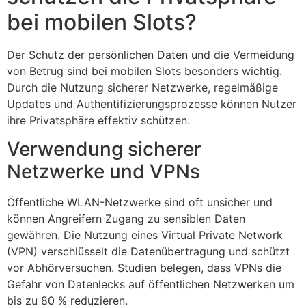
bei mobilen Slots?
Der Schutz der persönlichen Daten und die Vermeidung
von Betrug sind bei mobilen Slots besonders wichtig.
Durch die Nutzung sicherer Netzwerke, regelmäßige
Updates und Authentifizierungsprozesse können Nutzer
ihre Privatsphäre effektiv schützen.
Verwendung sicherer
Netzwerke und VPNs
Öffentliche WLAN-Netzwerke sind oft unsicher und
können Angreifern Zugang zu sensiblen Daten
gewähren. Die Nutzung eines Virtual Private Network
(VPN) verschlüsselt die Datenübertragung und schützt
vor Abhörversuchen. Studien belegen, dass VPNs die
Gefahr von Datenlecks auf öffentlichen Netzwerken um
bis zu 80 % reduzieren.