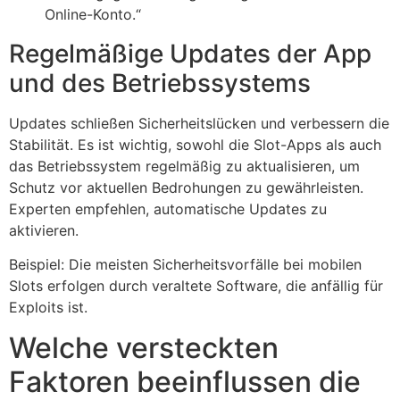
Online-Konto.“
Regelmäßige Updates der App
und des Betriebssystems
Updates schließen Sicherheitslücken und verbessern die
Stabilität. Es ist wichtig, sowohl die Slot-Apps als auch
das Betriebssystem regelmäßig zu aktualisieren, um
Schutz vor aktuellen Bedrohungen zu gewährleisten.
Experten empfehlen, automatische Updates zu
aktivieren.
Beispiel: Die meisten Sicherheitsvorfälle bei mobilen
Slots erfolgen durch veraltete Software, die anfällig für
Exploits ist.
Welche versteckten
Faktoren beeinflussen die