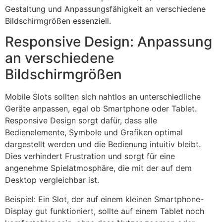
Gestaltung und Anpassungsfähigkeit an verschiedene
Bildschirmgrößen essenziell.
Responsive Design: Anpassung
an verschiedene
Bildschirmgrößen
Mobile Slots sollten sich nahtlos an unterschiedliche
Geräte anpassen, egal ob Smartphone oder Tablet.
Responsive Design sorgt dafür, dass alle
Bedienelemente, Symbole und Grafiken optimal
dargestellt werden und die Bedienung intuitiv bleibt.
Dies verhindert Frustration und sorgt für eine
angenehme Spielatmosphäre, die mit der auf dem
Desktop vergleichbar ist.
Beispiel: Ein Slot, der auf einem kleinen Smartphone-
Display gut funktioniert, sollte auf einem Tablet noch