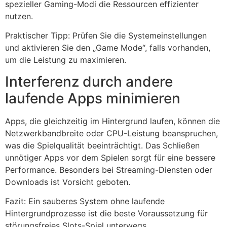
spezieller Gaming-Modi die Ressourcen effizienter
nutzen.
Praktischer Tipp: Prüfen Sie die Systemeinstellungen
und aktivieren Sie den „Game Mode“, falls vorhanden,
um die Leistung zu maximieren.
Interferenz durch andere
laufende Apps minimieren
Apps, die gleichzeitig im Hintergrund laufen, können die
Netzwerkbandbreite oder CPU-Leistung beanspruchen,
was die Spielqualität beeinträchtigt. Das Schließen
unnötiger Apps vor dem Spielen sorgt für eine bessere
Performance. Besonders bei Streaming-Diensten oder
Downloads ist Vorsicht geboten.
Fazit: Ein sauberes System ohne laufende
Hintergrundprozesse ist die beste Voraussetzung für
störungsfreies Slots-Spiel unterwegs.