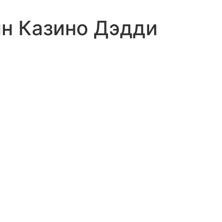
йн Казино Дэдди