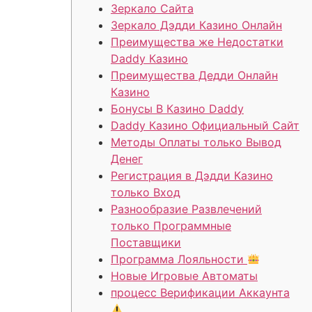
Зеркало Сайта
Зеркало Дэдди Казино Онлайн
Преимущества же Недостатки
Daddy Казино
Преимущества Дедди Онлайн
Казино
Бонусы В Казино Daddy
Daddy Казино Официальный Сайт
Методы Оплаты только Вывод
Денег
Регистрация в Дэдди Казино
только Вход
Разнообразие Развлечений
только Программные
Поставщики
Программа Лояльности
Новые Игровые Автоматы
процесс Верификации Аккаунта