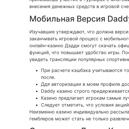
внесения денежных средств в игровой сче
Мобильная Версия Daddy
Изучавшие утверждают, что должна верси
заканчивать игровой процесс с мобильног
онлайн-казино Дэдди смогут скачать офи
функций, что повышает удобство игры. П
увидеть трансляции популярных спортивн
При расчете кэшбэка учитываются то
после.
Ддя авторизации в моем профиле дос
Daddy казино строго придерживается
Казино предлагает игрокам самые лу
Следует отметить, что условия акци
Неизменно казино индивидуально рассыла
гемблеров может стать не только развлеч