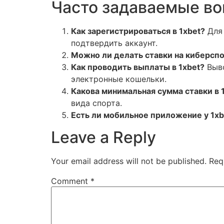
Часто задаваемые во
Как зарегистрироваться в 1xbet?
Для 
подтвердить аккаунт.
Можно ли делать ставки на киберспо
Как проводить выплаты в 1xbet?
Выво
электронные кошельки.
Какова минимальная сумма ставки в 
вида спорта.
Есть ли мобильное приложение у 1xb
Leave a Reply
Your email address will not be published.
Req
Comment
*