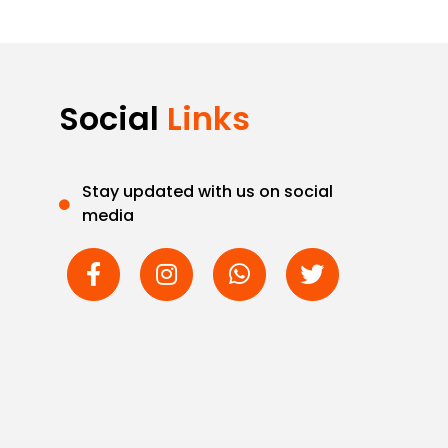
Social
Links
Stay updated with us on social
media