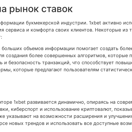
на рынок ставок
сформации букмекерской индустрии. 1xbet активно исп
я сервиса и комфорта своих клиентов. Некоторые из 
:
 больших объемов информации помогает создать более
ля создания более совершенных алгоритмов, которые п
 и безопасность транзакций, что способствует повыш
рмы, которые предлагают пользователям статистическ
нторе 1xbet развивается динамично, опираясь на совр
вки, киберспорт и использование криптовалют, показыв
же указывают на возможности расширения и улучшения
урсе новых трендов и использовать все доступные во