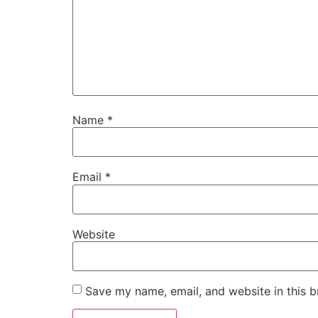
Name
*
Email
*
Website
Save my name, email, and website in this b