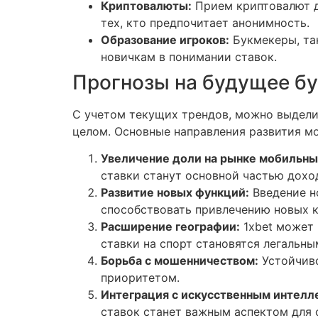
Криптовалюты:
Прием криптовалют д
тех, кто предпочитает анонимность.
Образование игроков:
Букмекеры, та
новичкам в понимании ставок.
Прогнозы на будущее бу
С учетом текущих трендов, можно выделит
целом. Основные направления развития м
Увеличение доли на рынке мобильны
ставки станут основной частью доход
Развитие новых функций:
Введение но
способствовать привлечению новых к
Расширение географии:
1xbet может 
ставки на спорт становятся легальны
Борьба с мошенничеством:
Устойчиво
приоритетом.
Интеграция с искусственным интелл
ставок станет важным аспектом для 