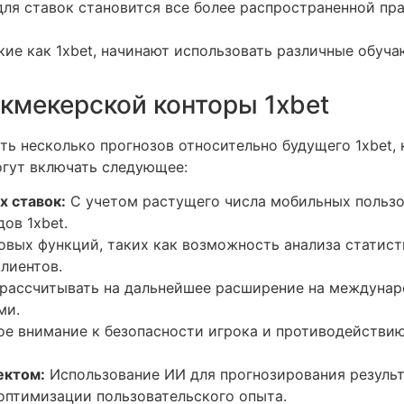
ля ставок становится все более распространенной пра
кие как 1xbet, начинают использовать различные обу
кмекерской конторы 1xbet
ь несколько прогнозов относительно будущего 1xbet, 
огут включать следующее:
х ставок:
С учетом растущего числа мобильных пользо
ов 1xbet.
вых функций, таких как возможность анализа статист
лиентов.
рассчитывать на дальнейшее расширение на междунаро
ми.
е внимание к безопасности игрока и противодейств
ектом:
Использование ИИ для прогнозирования резуль
оптимизации пользовательского опыта.