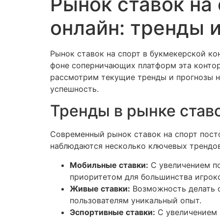
Рынок ставок на 
онлайн: тренды 
Рынок ставок на спорт в букмекерской ко
фоне соперничающих платформ эта контор
рассмотрим текущие тренды и прогнозы на
успешность.
Тренды в рынке ставо
Современный рынок ставок на спорт посто
наблюдаются несколько ключевых трендов
Мобильные ставки:
С увеличением по
приоритетом для большинства игроко
Живые ставки:
Возможность делать с
пользователям уникальный опыт.
Эспортивные ставки:
С увеличением и