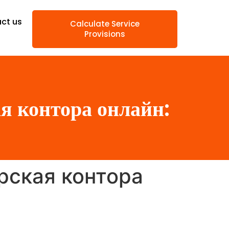
ct us
Calculate Service
Provisions
ая контора онлайн:
ерская контора