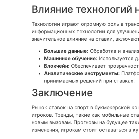
Влияние технологий 
Технологии играют огромную роль в тран
информационных технологий для улучшени
значительное влияние на ставки, включают
Большие данные:
Обработка и анализ
Машинное обучение:
Используется д
Блокчейн:
Обеспечивает прозрачность
Аналитические инструменты:
Платфо
принимаемых решений при ставках.
Заключение
Рынок ставок на спорт в букмекерской ко
игроков. Тренды, такие как мобильные ста
новым вызовам. Прогнозы на будущее так
изменения, игрокам стоит оставаться в к