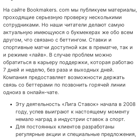
На сайте Bookmakers. com мы публикуем материалы,
проходящие серьезную проверку несколькими
сотрудниками. Но наши читатели делают самую
актуальную имеющуюся о букмекерах же обо всем
другом, что связано с беттингом. Ставки и
спортивные матчи доступной как в прематче, так и
и режиме «лайв». В случае проблем можно
обратиться в карьеру поддержки, которая работаю
7 дней и неделю, без раза и выходных дней.
Компания предоставляет возможности держать
связь со беттерами по позвонить горячей линии
одноиз в онлайн-чате.
Эту деятельность «Лига Ставок» начала в 2008
году, успев выиграют к настоящему моменту
немало наград а индустрии ставок а спорт.
Для постоянных клиентов разработаны
регулярные акции и специальные предложения,