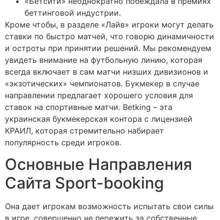
«Бетсити» неоднократно побеждала в премиях
беттинговой индустрии.
Кроме чтобы, в разделе «Лайв» игроки могут делать
ставки по быстро матчей, что говорю динамичности
и остроты при принятии решений. Мы рекомендуем
увидеть внимание на футбольную линию, которая
всегда включает в сам матчи низших дивизионов и
«экзотических» чемпионатов. Букмекер в случае
направлении предлагает хорошего условия для
ставок на спортивные матчи. Betking – эта
украинская букмекерская контора с лицензией
КРАИЛ, которая стремительно набирает
популярность среди игроков.
Основные Направления
Сайта Sport-booking
Она дает игрокам возможность испытать свои силы
в игре, совершенно не пережить за собственные