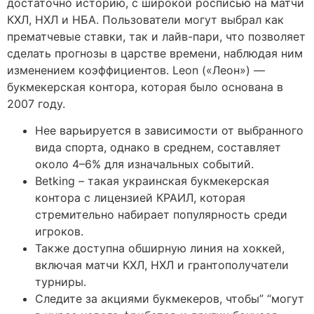
достаточно историю, с широкой росписью на матчи
КХЛ, НХЛ и НБА. Пользователи могут выбрал как
прематчевые ставки, так и лайв-пари, что позволяет
сделать прогнозы в царстве времени, наблюдая ним
изменением коэффициентов. Leon («Леон») —
букмекерская контора, которая было основана в
2007 году.
Нее варьируется в зависимости от выбранного
вида спорта, однако в среднем, составляет
около 4–6% для изначальных событий.
Betking – такая украинская букмекерская
контора с лицензией КРАИЛ, которая
стремительно набирает популярность среди
игроков.
Также доступна обширную линия на хоккей,
включая матчи КХЛ, НХЛ и грантополучатели
турниры.
Следите за акциями букмекеров, чтобы” “могут