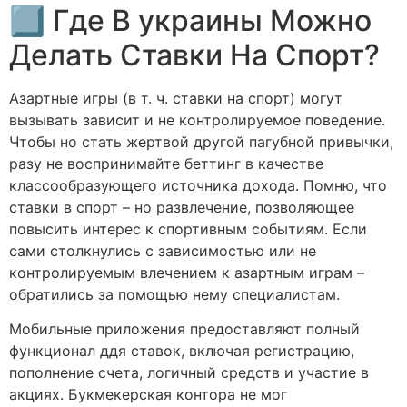
⃣ Где В украины Можно
Делать Ставки На Спорт?
Азартные игры (в т. ч. ставки на спорт) могут
вызывать зависит и не контролируемое поведение.
Чтобы но стать жертвой другой пагубной привычки,
разу не воспринимайте беттинг в качестве
классообразующего источника дохода. Помню, что
ставки в спорт – но развлечение, позволяющее
повысить интерес к спортивным событиям. Если
сами столкнулись с зависимостью или не
контролируемым влечением к азартным играм –
обратились за помощью нему специалистам.
Мобильные приложения предоставляют полный
функционал ддя ставок, включая регистрацию,
пополнение счета, логичный средств и участие в
акциях. Букмекерская контора не мог