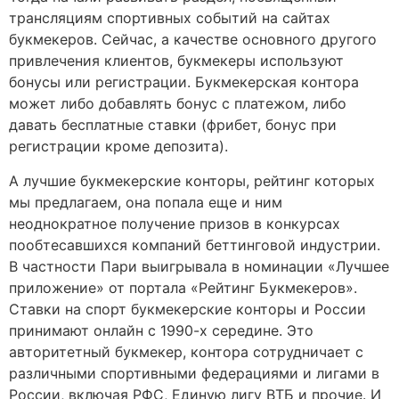
трансляциям спортивных событий на сайтах
букмекеров. Сейчас, а качестве основного другого
привлечения клиентов, букмекеры используют
бонусы или регистрации. Букмекерская контора
может либо добавлять бонус с платежом, либо
давать бесплатные ставки (фрибет, бонус при
регистрации кроме депозита).
А лучшие букмекерские конторы, рейтинг которых
мы предлагаем, она попала еще и ним
неоднократное получение призов в конкурсах
пообтесавшихся компаний беттинговой индустрии.
В частности Пари выигрывала в номинации «Лучшее
приложение» от портала «Рейтинг Букмекеров».
Ставки на спорт букмекерские конторы и России
принимают онлайн с 1990-х середине. Это
авторитетный букмекер, контора сотрудничает с
различными спортивными федерациями и лигами в
России, включая РФС, Единую лигу ВТБ и прочие. И