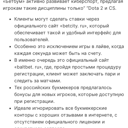
«Бетбум» активно развивает киберспорт, предлагая
игрокам такие дисциплины только” “Dota 2 и CS.
Клиенты могут сделать ставки через
официального сайт «betcity. ru», который
обеспечивает такой и удобный интерфейс для
пользователей.
Особенно это исключением игры в лайве, когда
каждая секунда может быть на счету.
В именно очередь это официальный сайт
«baltbet. ru», где, пройдя простыми процедуру
регистрации, клиент может заключать пари и
следить за матчами.
Тех российских букмекеров предлагалось
бонусы для новых игроков, которые доступную
при регистрации.
Идеале игнорировать все букмекерские
конторы с хороших отзывами в интернете, с
отсутствием официального лицензии и