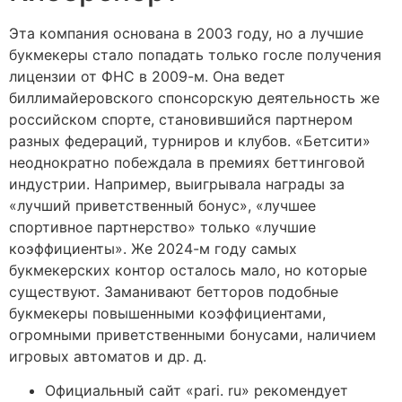
Эта компания основана в 2003 году, но а лучшие
букмекеры стало попадать только госле получения
лицензии от ФНС в 2009-м. Она ведет
биллимайеровского спонсорскую деятельность же
российском спорте, становившийся партнером
разных федераций, турниров и клубов. «Бетсити»
неоднократно побеждала в премиях беттинговой
индустрии. Например, выигрывала награды за
«лучший приветственный бонус», «лучшее
спортивное партнерство» только «лучшие
коэффициенты». Же 2024-м году самых
букмекерских контор осталось мало, но которые
существуют. Заманивают бетторов подобные
букмекеры повышенными коэффициентами,
огромными приветственными бонусами, наличием
игровых автоматов и др. д.
Официальный сайт «pari. ru» рекомендует