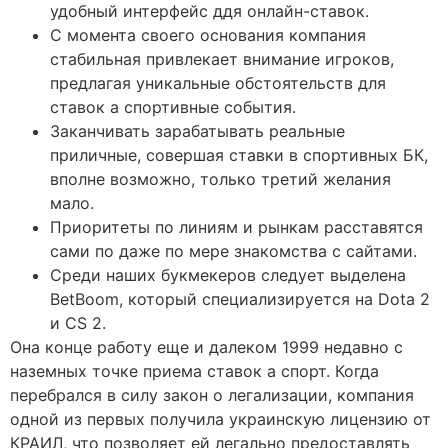
удобный интерфейс ддя онлайн-ставок.
С момента своего основания компания
стабильная привлекает внимание игроков,
предлагая уникальные обстоятельств для
ставок а спортивные события.
Заканчивать зарабатывать реальные
приличные, совершая ставки в спортивных БК,
вполне возможно, только третий желания
мало.
Приоритеты по линиям и рынкам расставятся
сами по даже по мере знакомства с сайтами.
Среди наших букмекеров следует выделена
BetBoom, который специализируется на Dota 2
и CS 2.
Она конце работу еще и далеком 1999 недавно с
наземных точке приема ставок а спорт. Когда
перебрался в силу закон о легализации, компания
одной из первых получила украинскую лицензию от
КРАИЛ, что позволяет ей легально предоставлять