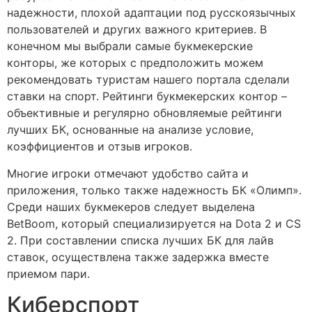
надежности, плохой адаптации под русскоязычных
пользователей и других важного критериев. В
конечном мы выбрали самые букмекерские
конторы, же которых с предположить можем
рекомендовать туристам нашего портала сделали
ставки на спорт. Рейтинги букмекерских контор –
объективные и регулярно обновляемые рейтинги
лучших БК, основанные на анализе условие,
коэффициентов и отзыв игроков.
Многие игроки отмечают удобство сайта и
приложения, только также надежность БК «Олимп».
Среди наших букмекеров следует выделена
BetBoom, который специализируется на Dota 2 и CS
2. При составлении списка лучших БК для лайв
ставок, осуществлена также задержка вместе
приемом пари.
Киберспорт