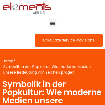
Calculate Service Provisions
Home/
Symbolik in der Popkultur: Wie moderne Medien
unsere Bedeutung von Zeichen prägen
Symbolik in der
Popkultur: Wie moderne
Medien unsere