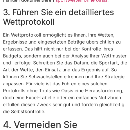
manuell dokumentieren
sportwetten ohne oasis
.
3. Führen Sie ein detailliertes
Wettprotokoll
Ein Wettprotokoll ermöglicht es Ihnen, Ihre Wetten,
Ergebnisse und eingesetzten Beträge übersichtlich zu
erfassen. Das hilft nicht nur bei der Kontrolle Ihres
Budgets, sondern auch bei der Analyse Ihrer Wettmuster
und -erfolge. Schreiben Sie das Datum, die Sportart, die
Art der Wette, den Einsatz und das Ergebnis auf. So
können Sie Schwachstellen erkennen und Ihre Strategie
anpassen. Für viele ist das Führen eines solchen
Protokolls ohne Tools wie Oasis eine Herausforderung,
doch eine Excel-Tabelle oder ein einfaches Notizbuch
erfüllen diesen Zweck sehr gut und fördern gleichzeitig
die Selbstkontrolle.
4. Vermeiden Sie