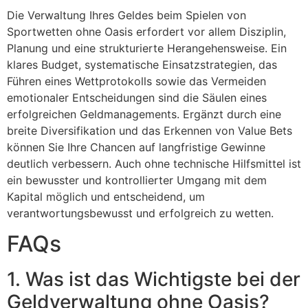
Die Verwaltung Ihres Geldes beim Spielen von
Sportwetten ohne Oasis erfordert vor allem Disziplin,
Planung und eine strukturierte Herangehensweise. Ein
klares Budget, systematische Einsatzstrategien, das
Führen eines Wettprotokolls sowie das Vermeiden
emotionaler Entscheidungen sind die Säulen eines
erfolgreichen Geldmanagements. Ergänzt durch eine
breite Diversifikation und das Erkennen von Value Bets
können Sie Ihre Chancen auf langfristige Gewinne
deutlich verbessern. Auch ohne technische Hilfsmittel ist
ein bewusster und kontrollierter Umgang mit dem
Kapital möglich und entscheidend, um
verantwortungsbewusst und erfolgreich zu wetten.
FAQs
1. Was ist das Wichtigste bei der
Geldverwaltung ohne Oasis?