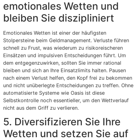
emotionales Wetten und
bleiben Sie diszipliniert
Emotionales Wetten ist einer der häufigsten
Stolpersteine beim Geldmanagement. Verluste führen
schnell zu Frust, was wiederum zu risikoreischeren
Einsätzen und impulsiven Entscheidungen führt. Um
dem entgegenzuwirken, sollten Sie immer rational
bleiben und sich an Ihre Einsatzlimits halten. Pausen
nach einem Verlust helfen, den Kopf frei zu bekommen
und nicht unüberlegte Entscheidungen zu treffen. Ohne
automatisierte Systeme wie Oasis ist diese
Selbstkontrolle noch essentieller, um den Wettverlauf
nicht aus dem Griff zu verlieren.
5. Diversifizieren Sie Ihre
Wetten und setzen Sie auf