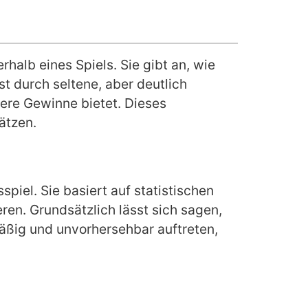
halb eines Spiels. Sie gibt an, wie
st durch seltene, aber deutlich
nere Gewinne bietet. Dieses
ätzen.
piel. Sie basiert auf statistischen
en. Grundsätzlich lässt sich sagen,
mäßig und unvorhersehbar auftreten,