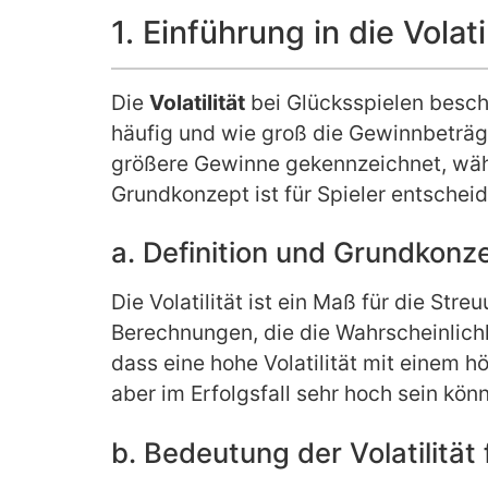
1. Einführung in die Volat
Die
Volatilität
bei Glücksspielen beschr
häufig und wie groß die Gewinnbeträge 
größere Gewinne gekennzeichnet, währen
Grundkonzept ist für Spieler entschei
a. Definition und Grundkonzep
Die Volatilität ist ein Maß für die St
Berechnungen, die die Wahrscheinlichk
dass eine hohe Volatilität mit einem 
aber im Erfolgsfall sehr hoch sein kön
b. Bedeutung der Volatilität 