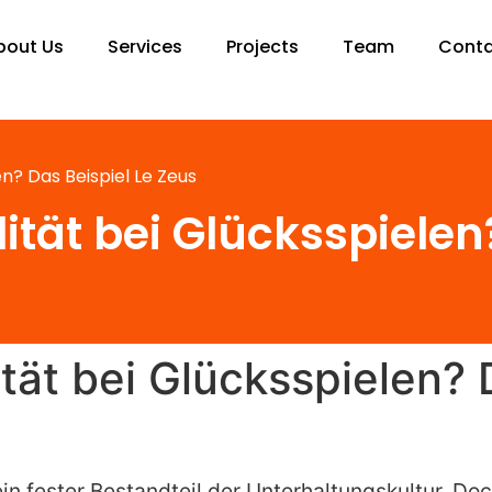
bout Us
Services
Projects
Team
Conta
en? Das Beispiel Le Zeus
lität bei Glücksspielen
lität bei Glücksspielen?
in fester Bestandteil der Unterhaltungskultur. Do