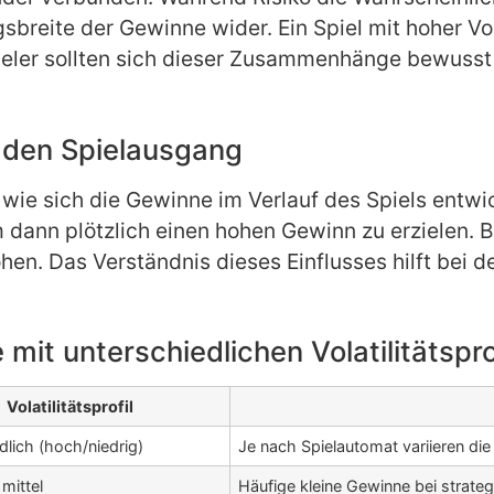
sbreite der Gewinne wider. Ein Spiel mit hoher Volat
ieler sollten sich dieser Zusammenhänge bewusst 
uf den Spielausgang
 wie sich die Gewinne im Verlauf des Spiels entwick
dann plötzlich einen hohen Gewinn zu erzielen. Bei
öhen. Das Verständnis dieses Einflusses hilft bei 
 mit unterschiedlichen Volatilitätspro
Volatilitätsprofil
dlich (hoch/niedrig)
Je nach Spielautomat variieren d
 mittel
Häufige kleine Gewinne bei strateg