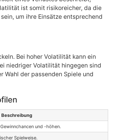
ilität ist somit risikoreicher, da die
sein, um ihre Einsätze entsprechend
eln. Bei hoher Volatilität kann ein
 niedriger Volatilität hingegen sind
der Wahl der passenden Spiele und
filen
Beschreibung
ie Gewinnchancen und -höhen.
ischer Spielweise.