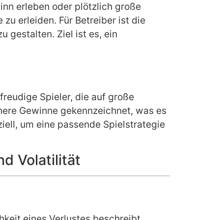
inn erleben oder plötzlich große
u erleiden. Für Betreiber ist die
 gestalten. Ziel ist es, ein
freudige Spieler, die auf große
inere Gewinne gekennzeichnet, was es
ziell, um eine passende Spielstrategie
 Volatilität
hkeit eines Verlustes beschreibt,