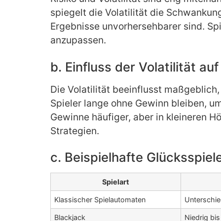
spiegelt die Volatilität die Schwankung
Ergebnisse unvorhersehbarer sind. Sp
anzupassen.
b. Einfluss der Volatilität a
Die Volatilität beeinflusst maßgeblich,
Spieler lange ohne Gewinn bleiben, um 
Gewinne häufiger, aber in kleineren H
Strategien.
c. Beispielhafte Glücksspiele
Spielart
Klassischer Spielautomaten
Unterschie
Blackjack
Niedrig bis