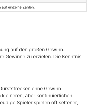
auf einzelne Zahlen.
ffnung auf den großen Gewinn.
ere Gewinne zu erzielen. Die Kenntnis
e Durststrecken ohne Gewinn
 kleineren, aber kontinuierlichen
eudige Spieler spielen oft seltener,