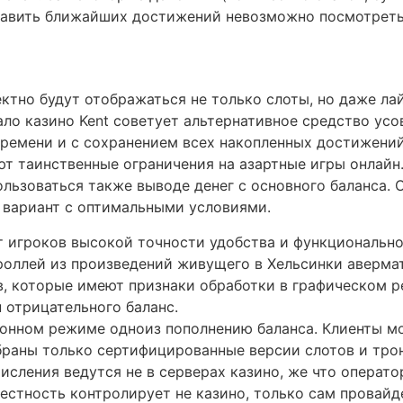
оставить ближайших достижений невозможно посмотреть
тно будут отображаться не только слоты, но даже лай
ало казино Kent советует альтернативное средство усо
ремени и с сохранением всех накопленных достижений
уют таинственные ограничения на азартные игры онлайн
ользоваться также выводе денег с основного баланса. 
 вариант с оптимальными условиями.
т игроков высокой точности удобства и функционально
оллей из произведений живущего в Хельсинки авермат
, которые имеют признаки обработки в графическом р
 отрицательного баланс.
онном режиме одноиз пополнению баланса. Клиенты мо
браны только сертифицированные версии слотов и тр
исления ведутся не в серверах казино, же что операто
честность контролирует не казино, только сам провай