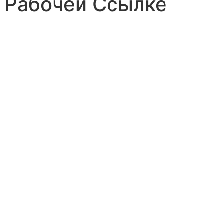
 Рабочей Ссылке