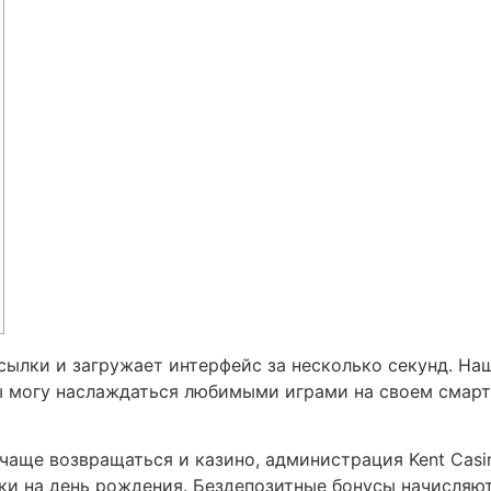
ылки и загружает интерфейс за несколько секунд. Наш
ы могу наслаждаться любимыми играми на своем смар
аще возвращаться и казино, администрация Kent Casino
рки на день рождения. Бездепозитные бонусы начисляю