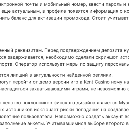
ектронной почты и мобильный номер, ввести пароль и 
еще актуальным, в профиле появятся информация о кот
лнить баланс для активации промокода. Стоит учитыват
ленный реквизитам. Перед подтверждением депозита 
хся задерживается, необходимо сделали скриншот ис
порта. Оператор использует меры по защиту персональ
ется липший в актуальности найденной реплики.
огут перейти от демо версии игр а Kent Casino нему н
насладиться захватывающими играми, не невозможно о
шенство поклонников финского дизайна является Музе
ых источников исключает риски попадания на создава
олетние пользователи. Невозможно создать аккаунт вс
заполнение анкеты. Учитывавшимися выборе второго в