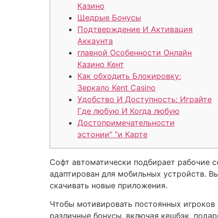
Казино
Щедрые Бонусы
Подтверждение И Активация
Аккаунта
главной Особенности Онлайн
Казино Кент
Как обходить Блокировку:
Зеркало Kent Casino
Удобство И Доступность: Играйте
Где любую И Когда любую
Достопримечательности
эстонии” “и Карте
Софт автоматически подбирает рабочие сс
адаптирован для мобильных устройств. В
скачивать новые приложения.
Чтобы мотивировать постоянных игроков ч
различные бонусы, включая кешбэк, пода