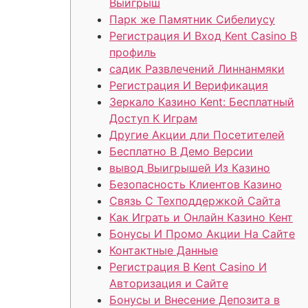
Выигрыш
Парк же Памятник Сибелиусу
Регистрация И Вход Kent Casino В
профиль
садик Развлечений Линнанмяки
Регистрация И Верификация
Зеркало Казино Kent: Бесплатный
Доступ К Играм
Другие Акции дли Посетителей
Бесплатно В Демо Версии
вывод Выигрышей Из Казино
Безопасность Клиентов Казино
Связь С Техподдержкой Сайта
Как Играть и Онлайн Казино Кент
Бонусы И Промо Акции На Сайте
Контактные Данные
Регистрация В Kent Casino И
Авторизация и Сайте
Бонусы и Внесение Депозита в