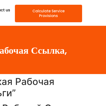
ct us
Calculate Service
Provisions
Рабочая Ссылка,
кая Рабочая
ги”