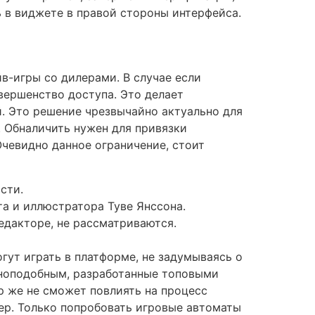
 в виджете в правой стороны интерфейса.
в-игры со дилерами. В случае если
вершенство доступа. Это делает
. Это решение чрезвычайно актуально для
. Обналичить нужен для привязки
Очевидно данное ограничение, стоит
сти.
а и иллюстратора Туве Янссона.
едакторе, не рассматриваются.
гут играть в платформе, не задумываясь о
оноподобным, разработанные топовыми
р же не сможет повлиять на процесс
дер. Только попробовать игровые автоматы