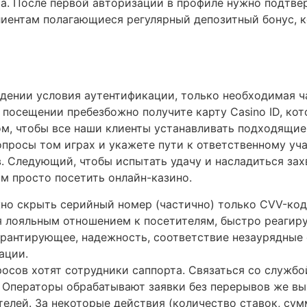
а. После первой авторизации в профиле нужно подтвер
лиентам полагающиеся регулярный депозитный бонус, 
юдении условия аутентификации, только необходимая ч
м посещении пребезбожно получите карту Casino ID, ко
ом, чтобы все наши клиенты устанавливать подходящие 
опросы том играх и укажете пути к ответственному уч
. Следующий, чтобы испытать удачу и насладиться за
м просто посетить онлайн-казино.
но скрыть серийный номер (частично) только CVV-код 
 лояльным отношением к посетителям, быстро реагиру
арантирующее, надежность, соответствие незаурядные 
ации.
сов хотят сотрудники саппорта. Связаться со службой
 Операторы обрабатывают заявки без перерывов же в
телей. За некоторые действия (количество ставок, су