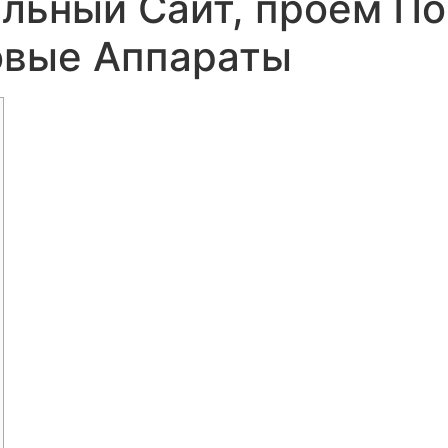
льный Сайт, проем По
овые Аппараты